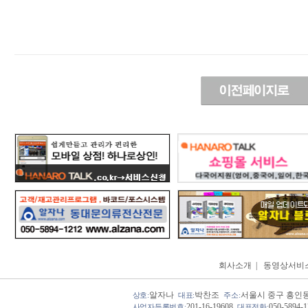
회사소개
|
동영상서비
알자나
박찬조
서울시 중구 흥인동 
상호:
대표:
주소:
201-16-19608
050-5894-
사업자등록번호:
대표전화: